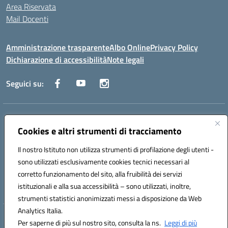
Area Riservata
Mail Docenti
Amministrazione trasparente
Albo Online
Privacy Policy
Dichiarazione di accessibilità
Note legali
Seguici su:
Indirizzo:
Via Raoul Follereau 6 - 71042 Cerignola
Centralino:
Cookies e altri strumenti di tracciamento
0885 417864
Email:
fgpc180008@istruzione.it
Posta elettronica certificata (PEC):
fgpc180008@pec.istruzione.it
Il nostro Istituto non utilizza strumenti di profilazione degli utenti -
Codice fiscale: 90043150714
sono utilizzati esclusivamente cookies tecnici necessari al
Codice meccanografico:
FGPC180008
corretto funzionamento del sito, alla fruibilità dei servizi
Codice Indice delle Pubbliche Amministrazioni (IPA): lzcc
istituzionali e alla sua accessibilità – sono utilizzati, inoltre,
strumenti statistici anonimizzati messi a disposizione da Web
Analytics Italia.
Hosting & Powered by 3D Solution S.r.l.
Per saperne di più sul nostro sito, consulta la ns.
Leggi di più