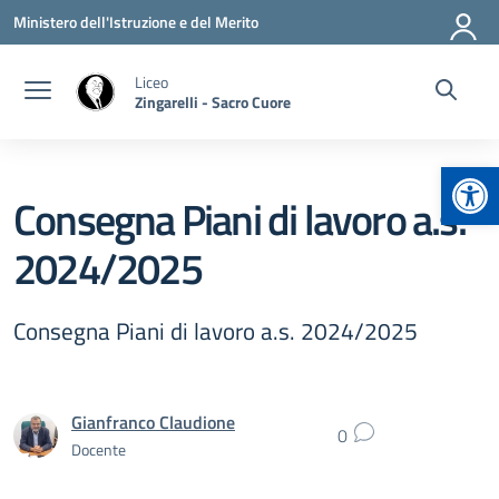
Vai ai contenuti
Vai al menu di navigazione
Vai al footer
Ministero dell'Istruzione e del Merito
Liceo
Zingarelli - Sacro Cuore
Apr
Consegna Piani di lavoro a.s.
2024/2025
Consegna Piani di lavoro a.s. 2024/2025
Gianfranco Claudione
0
Docente