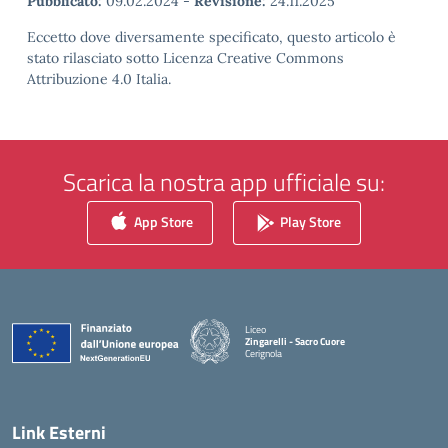
Pubblicato:
09.02.2024
-
Revisione:
24.11.2025
Eccetto dove diversamente specificato, questo articolo è
stato rilasciato sotto Licenza Creative Commons
Attribuzione 4.0 Italia.
Scarica la nostra app ufficiale su:
App Store
Play Store
Liceo
Zingarelli - Sacro Cuore
Cerignola
— Visita la pagina iniziale della scuola
Link Esterni