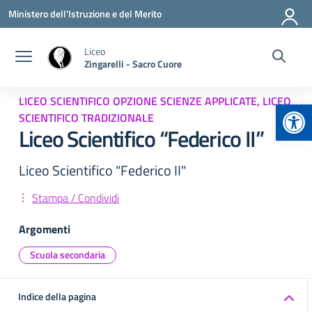
Vai ai contenuti
Vai al menu di navigazione
Vai al footer
Ministero dell'Istruzione e del Merito
Liceo
Zingarelli - Sacro Cuore
LICEO SCIENTIFICO OPZIONE SCIENZE APPLICATE, LICEO
Apr
SCIENTIFICO TRADIZIONALE
Liceo Scientifico “Federico II”
Liceo Scientifico "Federico II"
Stampa / Condividi
Argomenti
Scuola secondaria
Indice della pagina