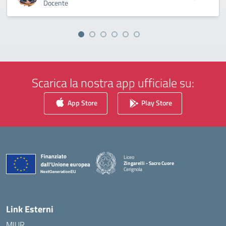
Docente
Scarica la nostra app ufficiale su:
App Store
Play Store
Liceo
Zingarelli - Sacro Cuore
Cerignola
— Visita la pagina iniziale della scuola
Link Esterni
MIUR