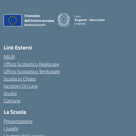
Liceo
Zingarelli - Sacro Cuore
Cerignola
— Visita la pagina iniziale della scuola
Link Esterni
MIUR
Ufficio Scolastico Regionale
Ufficio Scolastico Territoriale
Scuola in Chiaro
Iscrizioni On Line
Invalsi
Comune
La Scuola
Presentazione
I luoghi
I numeri della scuola