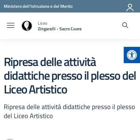
Vai ai contenuti
Vai al menu di navigazione
Vai al footer
Ministero dell'Istruzione e del Merito
Liceo
Zingarelli - Sacro Cuore
Apr
Ripresa delle attività
didattiche presso il plesso del
Liceo Artistico
Ripresa delle attività didattiche presso il plesso
del Liceo Artistico