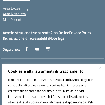
Area E-Learning
Area Riservata
Mail Docenti
Amministrazione trasparente
Albo Online
Privacy Policy
Dichiarazione di accessibilità
Note legali
Seguici su:
Indirizzo:
Via Raoul Follereau 6 - 71042 Cerignola
Centralino:
Cookies e altri strumenti di tracciamento
0885 417864
Email:
fgpc180008@istruzione.it
Posta elettronica certificata (PEC):
fgpc180008@pec.istruzione.it
Il nostro Istituto non utilizza strumenti di profilazione degli utenti -
Codice fiscale: 90043150714
sono utilizzati esclusivamente cookies tecnici necessari al
Codice meccanografico:
FGPC180008
corretto funzionamento del sito, alla fruibilità dei servizi
Codice Indice delle Pubbliche Amministrazioni (IPA): lzcc
istituzionali e alla sua accessibilità – sono utilizzati, inoltre,
strumenti statistici anonimizzati messi a disposizione da Web