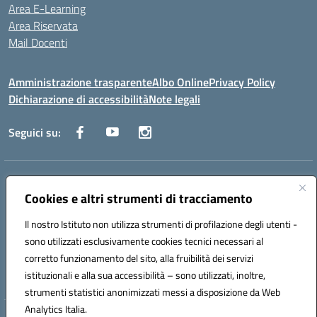
Area E-Learning
Area Riservata
Mail Docenti
Amministrazione trasparente
Albo Online
Privacy Policy
Dichiarazione di accessibilità
Note legali
Seguici su:
Indirizzo:
Via Raoul Follereau 6 - 71042 Cerignola
Centralino:
Cookies e altri strumenti di tracciamento
0885 417864
Email:
fgpc180008@istruzione.it
Posta elettronica certificata (PEC):
fgpc180008@pec.istruzione.it
Il nostro Istituto non utilizza strumenti di profilazione degli utenti -
Codice fiscale: 90043150714
sono utilizzati esclusivamente cookies tecnici necessari al
Codice meccanografico:
FGPC180008
corretto funzionamento del sito, alla fruibilità dei servizi
Codice Indice delle Pubbliche Amministrazioni (IPA): lzcc
istituzionali e alla sua accessibilità – sono utilizzati, inoltre,
strumenti statistici anonimizzati messi a disposizione da Web
Analytics Italia.