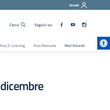
Accedi
Cerca
Seguici su:
Apr
Area E-Learning
Area Riservata
Mail Docenti
0 dicembre