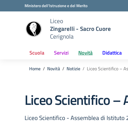
Vai ai contenuti
Vai al menu di navigazione
Vai al footer
Ministero dell'Istruzione e del Merito
Liceo
Zingarelli - Sacro Cuore
Cerignola
Scuola
Servizi
Novità
Didattica
Home
Novità
Notizie
Liceo Scientifico – A
Liceo Scientifico –
Liceo Scientifico - Assemblea di Istituto