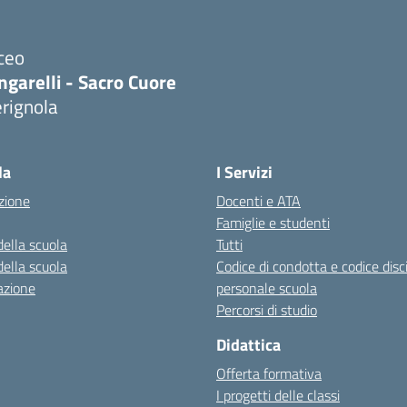
ceo
ngarelli - Sacro Cuore
rignola
Visita la pagina iniziale della scuola
la
I Servizi
zione
Docenti e ATA
Famiglie e studenti
della scuola
Tutti
della scuola
Codice di condotta e codice disc
azione
personale scuola
Percorsi di studio
Didattica
Offerta formativa
I progetti delle classi