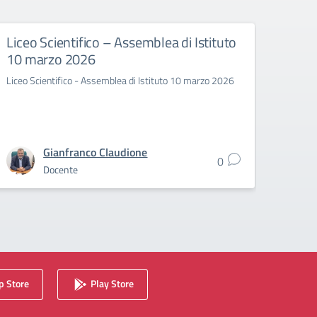
Liceo Scientifico – Assemblea di Istituto
Lice
10 marzo 2026
Isti
Liceo Scientifico - Assemblea di Istituto 10 marzo 2026
Liceo C
gennai
Gianfranco Claudione
0
Docente
 Store
Play Store