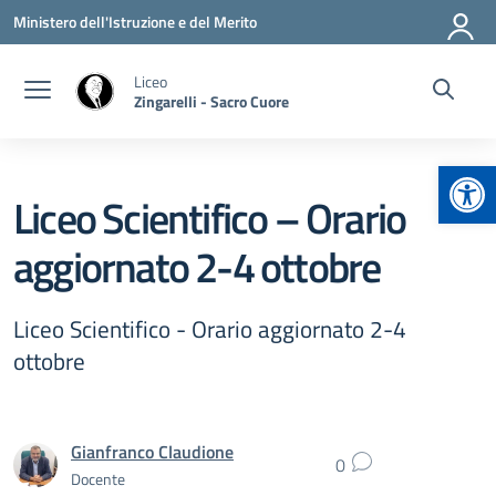
Vai ai contenuti
Vai al menu di navigazione
Vai al footer
Ministero dell'Istruzione e del Merito
Liceo
Zingarelli - Sacro Cuore
Apr
Liceo Scientifico – Orario
aggiornato 2-4 ottobre
Liceo Scientifico - Orario aggiornato 2-4
ottobre
Gianfranco Claudione
0
Docente