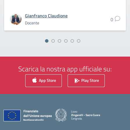
Gianfranco Claudione
0
Docente
Scarica la nostra app ufficiale su:
App Store
Play Store
Liceo
Zingarelli - Sacro Cuore
Cerignola
— Visita la pagina iniziale della scuola