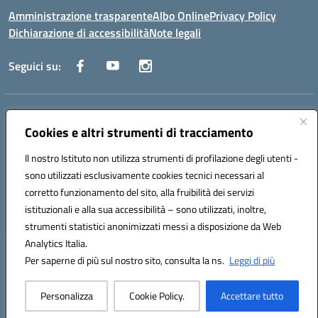
Amministrazione trasparente
Albo Online
Privacy Policy
Dichiarazione di accessibilità
Note legali
Seguici su:
Indirizzo:
Via Raoul Follereau 6 - 71042 Cerignola
Centralino:
Cookies e altri strumenti di tracciamento
0885 417864
Email:
fgpc180008@istruzione.it
Posta elettronica certificata (PEC):
fgpc180008@pec.istruzione.it
Il nostro Istituto non utilizza strumenti di profilazione degli utenti -
Codice fiscale: 90043150714
sono utilizzati esclusivamente cookies tecnici necessari al
Codice meccanografico:
FGPC180008
corretto funzionamento del sito, alla fruibilità dei servizi
Codice Indice delle Pubbliche Amministrazioni (IPA): lzcc
istituzionali e alla sua accessibilità – sono utilizzati, inoltre,
strumenti statistici anonimizzati messi a disposizione da Web
Analytics Italia.
Hosting & Powered by 3D Solution S.r.l.
Per saperne di più sul nostro sito, consulta la ns.
Leggi di più
Concept & Design by Designers Italia
Personalizza
Cookie Policy.
Accettare tutto