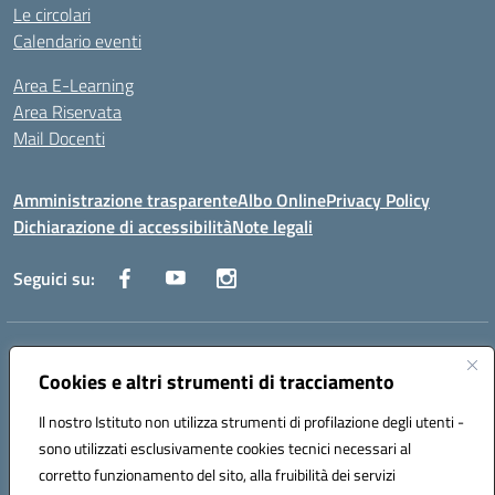
Le circolari
Calendario eventi
Area E-Learning
Area Riservata
Mail Docenti
Amministrazione trasparente
Albo Online
Privacy Policy
Dichiarazione di accessibilità
Note legali
Seguici su:
Indirizzo:
Via Raoul Follereau 6 - 71042 Cerignola
Centralino:
Cookies e altri strumenti di tracciamento
0885 417864
Email:
fgpc180008@istruzione.it
Posta elettronica certificata (PEC):
fgpc180008@pec.istruzione.it
Il nostro Istituto non utilizza strumenti di profilazione degli utenti -
Codice fiscale: 90043150714
sono utilizzati esclusivamente cookies tecnici necessari al
Codice meccanografico:
FGPC180008
corretto funzionamento del sito, alla fruibilità dei servizi
Codice Indice delle Pubbliche Amministrazioni (IPA): lzcc