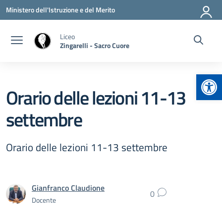
Vai ai contenuti
Vai al menu di navigazione
Vai al footer
Ministero dell'Istruzione e del Merito
Liceo
Zingarelli - Sacro Cuore
Apr
Orario delle lezioni 11-13
settembre
Orario delle lezioni 11-13 settembre
Gianfranco Claudione
0
Docente