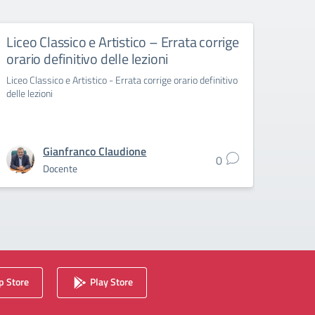
Liceo Classico e Artistico – Errata corrige
Liceo
orario definitivo delle lezioni
13-1
Liceo Classico e Artistico - Errata corrige orario definitivo
Liceo S
delle lezioni
Gianfranco Claudione
0
Docente
 Store
Play Store