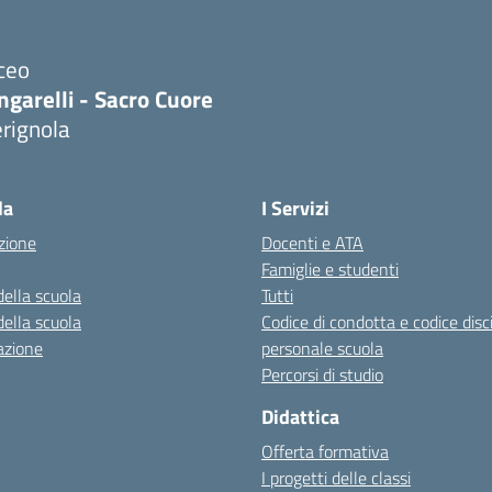
ceo
ngarelli - Sacro Cuore
rignola
Visita la pagina iniziale della scuola
la
I Servizi
zione
Docenti e ATA
Famiglie e studenti
della scuola
Tutti
della scuola
Codice di condotta e codice disc
azione
personale scuola
Percorsi di studio
Didattica
Offerta formativa
I progetti delle classi