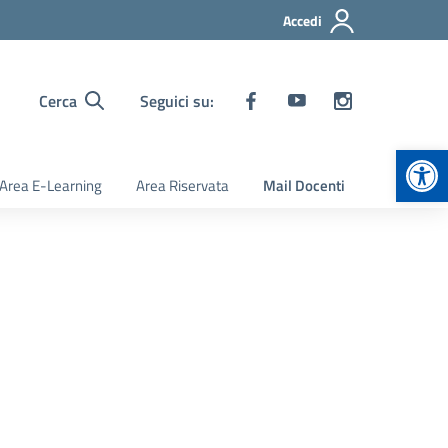
Accedi
Cerca
Seguici su:
Apr
Area E-Learning
Area Riservata
Mail Docenti