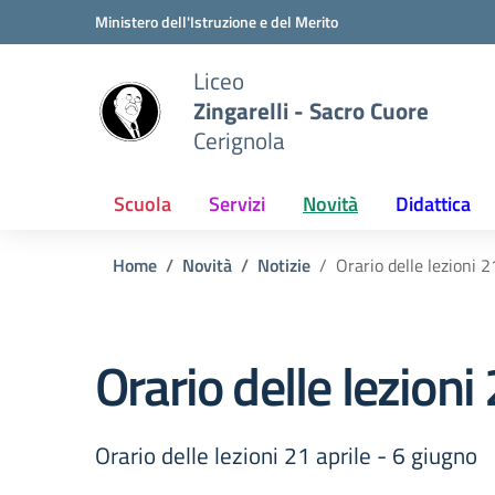
Vai ai contenuti
Vai al menu di navigazione
Vai al footer
Ministero dell'Istruzione e del Merito
Liceo
Zingarelli - Sacro Cuore
Cerignola
Scuola
Servizi
Novità
Didattica
Home
Novità
Notizie
Orario delle lezioni 2
Orario delle lezioni
Orario delle lezioni 21 aprile - 6 giugno