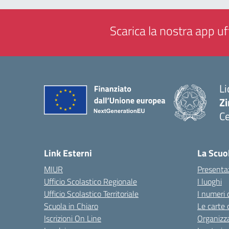
Scarica la nostra app uff
Li
Zi
Ce
— 
Link Esterni
La Scuo
MIUR
Presenta
Ufficio Scolastico Regionale
I luoghi
Ufficio Scolastico Territoriale
I numeri 
Scuola in Chiaro
Le carte 
Iscrizioni On Line
Organizz