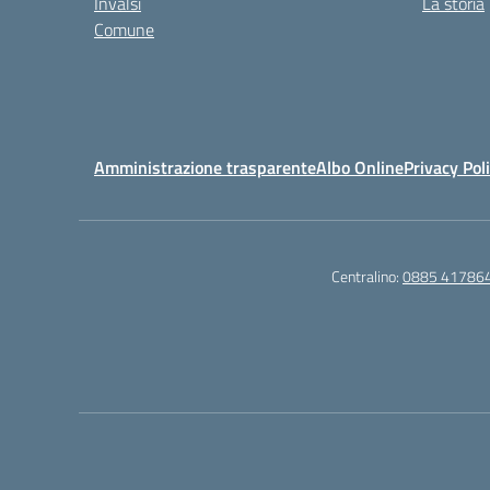
Invalsi
La storia
Comune
Amministrazione trasparente
Albo Online
Privacy Pol
Centralino:
0885 41786