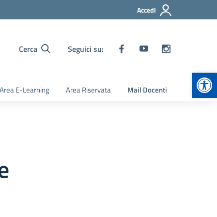
Accedi
Cerca
Seguici su:
Apr
Area E-Learning
Area Riservata
Mail Docenti
e