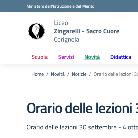
Vai ai contenuti
Vai al menu di navigazione
Vai al footer
Ministero dell'Istruzione e del Merito
Liceo
Zingarelli - Sacro Cuore
Cerignola
Scuola
Servizi
Novità
Didattica
Home
Novità
Notizie
Orario delle lezioni 
Orario delle lezion
Orario delle lezioni 30 settembre - 4 ott