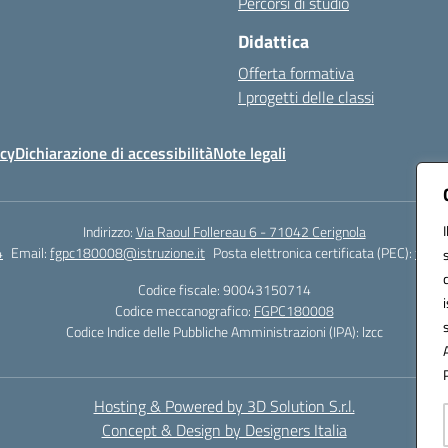
Percorsi di studio
Didattica
Offerta formativa
I progetti delle classi
icy
Dichiarazione di accessibilità
Note legali
Indirizzo:
Via Raoul Follereau 6 - 71042 Cerignola
4
Email:
fgpc180008@istruzione.it
Posta elettronica certificata (PEC):
fgpc1
Codice fiscale: 90043150714
Codice meccanografico:
FGPC180008
Codice Indice delle Pubbliche Amministrazioni (IPA): lzcc
Hosting & Powered by 3D Solution S.r.l.
Concept & Design by Designers Italia