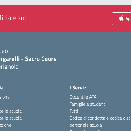
iciale su:
App
ceo
ngarelli - Sacro Cuore
rignola
Visita la pagina iniziale della scuola
la
I Servizi
zione
Docenti e ATA
Famiglie e studenti
della scuola
Tutti
della scuola
Codice di condotta e codice disc
azione
personale scuola