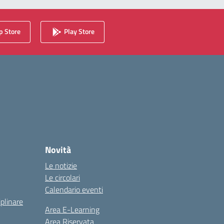
 Store
Play Store
Novità
Le notizie
Le circolari
Calendario eventi
iplinare
Area E-Learning
Area Riservata