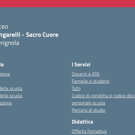
ceo
ngarelli - Sacro Cuore
rignola
Visita la pagina iniziale della scuola
la
I Servizi
zione
Docenti e ATA
Famiglie e studenti
della scuola
Tutti
della scuola
Codice di condotta e codice disc
azione
personale scuola
Percorsi di studio
Didattica
Offerta formativa