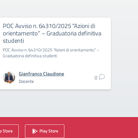
POC Avviso n. 64310/2025 “Azioni di
POC 
orientamento” – Graduatoria definitiva
orie
studenti
stud
POC Avviso n. 64310/2025 “Azioni di orientamento” –
POC Av
Graduatoria definitiva studenti
Gradua
Gianfranco Claudione
0
Docente
 Store
Play Store