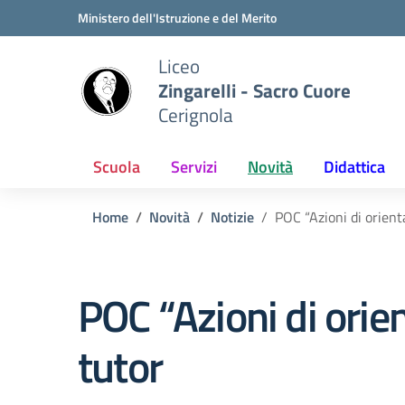
Vai ai contenuti
Vai al menu di navigazione
Vai al footer
Ministero dell'Istruzione e del Merito
Liceo
Zingarelli - Sacro Cuore
Cerignola
Scuola
Servizi
Novità
Didattica
Home
Novità
Notizie
POC “Azioni di orient
POC “Azioni di orie
tutor