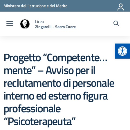
Vai ai contenuti
Vai al menu di navigazione
Vai al footer
Ministero dell'Istruzione e del Merito
Liceo
Zingarelli - Sacro Cuore
Apr
Progetto “Competente…
mente” – Avviso per il
reclutamento di personale
interno ed esterno figura
professionale
“Psicoterapeuta”