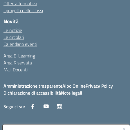
Offerta formativa
I progetti delle classi
Novità
Le notizie
Le circolari
Calendario eventi
Area E-Learning
Area Riservata
Mail Docenti
Amministrazione trasparente
Albo Online
Privacy Policy
Dichiarazione di accessibilità
Note legali
Seguici su:
Indirizzo:
Via Raoul Follereau 6 - 71042 Cerignola