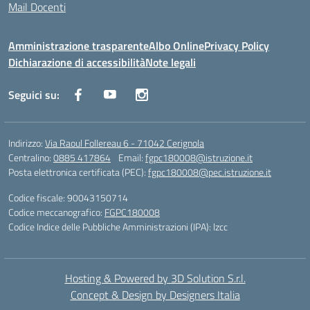
Mail Docenti
Amministrazione trasparente
Albo Online
Privacy Policy
Dichiarazione di accessibilità
Note legali
Seguici su:
Indirizzo:
Via Raoul Follereau 6 - 71042 Cerignola
Centralino:
0885 417864
Email:
fgpc180008@istruzione.it
Posta elettronica certificata (PEC):
fgpc180008@pec.istruzione.it
Codice fiscale: 90043150714
Codice meccanografico:
FGPC180008
Codice Indice delle Pubbliche Amministrazioni (IPA): lzcc
Hosting & Powered by 3D Solution S.r.l.
Concept & Design by Designers Italia