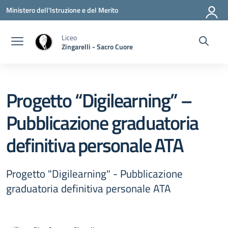
Vai ai contenuti
Vai al menu di navigazione
Vai al footer
Ministero dell'Istruzione e del Merito
Liceo
Zingarelli - Sacro Cuore
Progetto “Digilearning” –
Pubblicazione graduatoria
definitiva personale ATA
Progetto "Digilearning" - Pubblicazione
graduatoria definitiva personale ATA