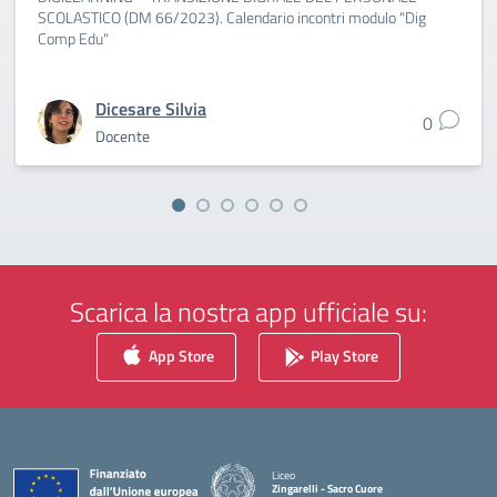
SCOLASTICO (DM 66/2023). Calendario incontri modulo "Dig
Comp Edu"
Dicesare Silvia
0
Docente
Scarica la nostra app ufficiale su:
App Store
Play Store
Liceo
Zingarelli - Sacro Cuore