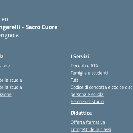
ceo
ngarelli - Sacro Cuore
rignola
Visita la pagina iniziale della scuola
la
I Servizi
zione
Docenti e ATA
Famiglie e studenti
della scuola
Tutti
della scuola
Codice di condotta e codice disc
azione
personale scuola
Percorsi di studio
Didattica
Offerta formativa
I progetti delle classi