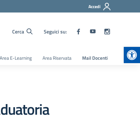
Accedi
Cerca
Seguici su:
Apr
Area E-Learning
Area Riservata
Mail Docenti
aduatoria