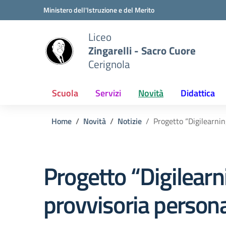
Vai ai contenuti
Vai al menu di navigazione
Vai al footer
Ministero dell'Istruzione e del Merito
Liceo
Zingarelli - Sacro Cuore
Cerignola
Scuola
Servizi
Novità
Didattica
Home
Novità
Notizie
Progetto “Digilearni
Progetto “Digilearn
provvisoria person