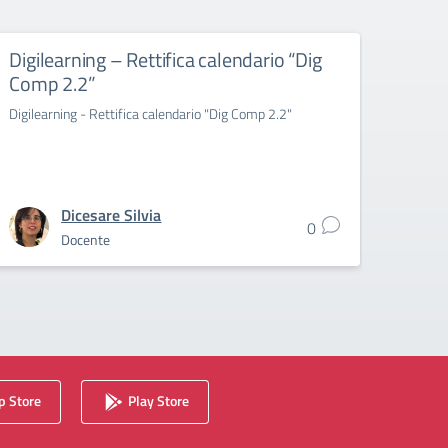
Digilearning – Rettifica calendario “Dig
Digi
Comp 2.2”
“Tecn
del 
Digilearning - Rettifica calendario "Dig Comp 2.2"
Rettifi
l’incl
Dicesare Silvia
0
Docente
 Store
Play Store