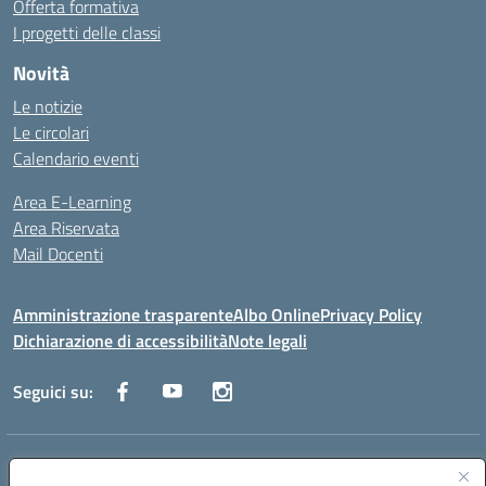
Offerta formativa
I progetti delle classi
Novità
Le notizie
Le circolari
Calendario eventi
Area E-Learning
Area Riservata
Mail Docenti
Amministrazione trasparente
Albo Online
Privacy Policy
Dichiarazione di accessibilità
Note legali
Seguici su:
Indirizzo:
Via Raoul Follereau 6 - 71042 Cerignola