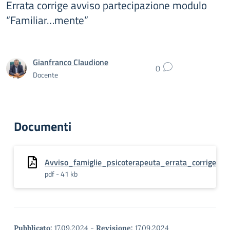
Errata corrige avviso partecipazione modulo
“Familiar…mente”
Gianfranco Claudione
0
Docente
Documenti
Avviso_famiglie_psicoterapeuta_errata_corrige
pdf - 41 kb
Pubblicato:
17.09.2024
-
Revisione:
17.09.2024