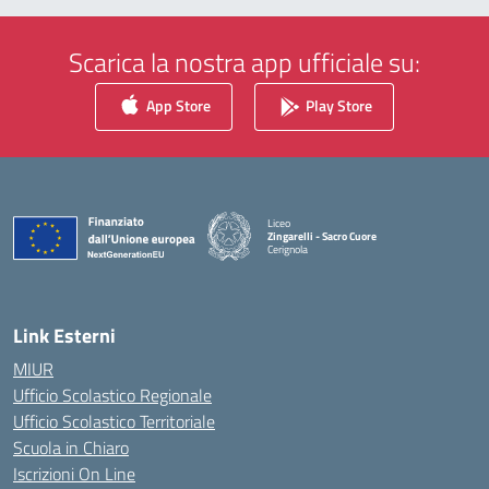
Scarica la nostra app ufficiale su:
App Store
Play Store
Liceo
Zingarelli - Sacro Cuore
Cerignola
— Visita la pagina iniziale della scuola
Link Esterni
MIUR
Ufficio Scolastico Regionale
Ufficio Scolastico Territoriale
Scuola in Chiaro
Iscrizioni On Line