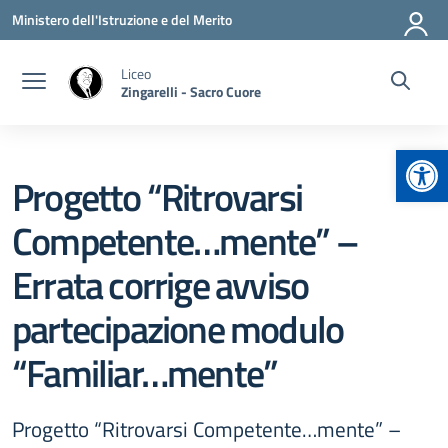
Vai ai contenuti
Vai al menu di navigazione
Vai al footer
Ministero dell'Istruzione e del Merito
Liceo
Zingarelli - Sacro Cuore
Apr
Progetto “Ritrovarsi
Competente…mente” –
Errata corrige avviso
partecipazione modulo
“Familiar…mente”
Progetto “Ritrovarsi Competente…mente” –