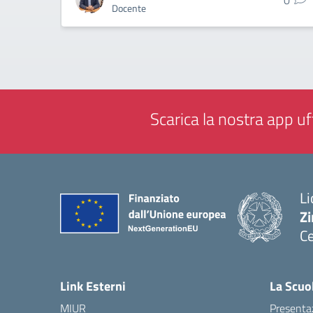
0
Docente
Scarica la nostra app uff
Li
Zi
Ce
— 
Link Esterni
La Scuo
MIUR
Presenta