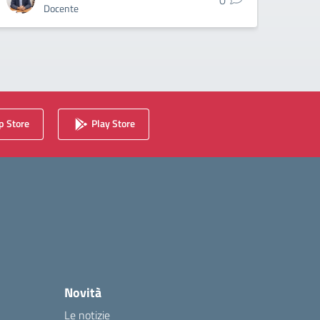
0
Docente
 Store
Play Store
Novità
Le notizie