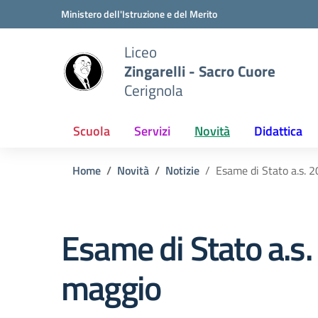
Vai ai contenuti
Vai al menu di navigazione
Vai al footer
Ministero dell'Istruzione e del Merito
Liceo
Zingarelli - Sacro Cuore
Cerignola
Scuola
Servizi
Novità
Didattica
Home
Novità
Notizie
Esame di Stato a.s.
Esame di Stato a.
maggio