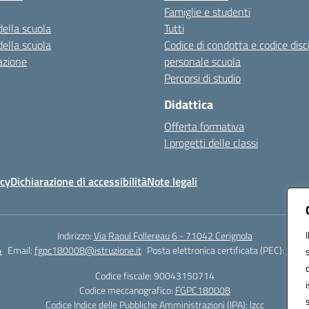
Famiglie e studenti
della scuola
Tutti
della scuola
Codice di condotta e codice disc
azione
personale scuola
Percorsi di studio
Didattica
Offerta formativa
I progetti delle classi
icy
Dichiarazione di accessibilità
Note legali
Indirizzo:
Via Raoul Follereau 6 - 71042 Cerignola
4
Email:
fgpc180008@istruzione.it
Posta elettronica certificata (PEC):
fgpc1
Codice fiscale: 90043150714
Codice meccanografico:
FGPC180008
Codice Indice delle Pubbliche Amministrazioni (IPA): lzcc