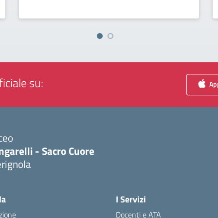
iciale su:
App
ceo
ngarelli - Sacro Cuore
rignola
Visita la pagina iniziale della scuola
la
I Servizi
zione
Docenti e ATA