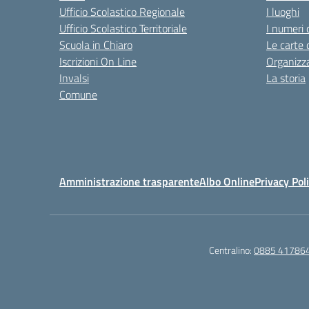
Ufficio Scolastico Regionale
I luoghi
Ufficio Scolastico Territoriale
I numeri 
Scuola in Chiaro
Le carte 
Iscrizioni On Line
Organizz
Invalsi
La storia
Comune
Amministrazione trasparente
Albo Online
Privacy Pol
Centralino:
0885 41786