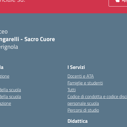
ceo
ngarelli - Sacro Cuore
rignola
Visita la pagina iniziale della scuola
la
I Servizi
zione
Docenti e ATA
Famiglie e studenti
della scuola
Tutti
della scuola
Codice di condotta e codice disc
azione
personale scuola
Percorsi di studio
Didattica