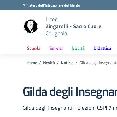
Vai ai contenuti
Vai al menu di navigazione
Vai al footer
Ministero dell'Istruzione e del Merito
Liceo
Zingarelli - Sacro Cuore
Cerignola
Scuola
Servizi
Novità
Didattica
Home
Novità
Notizie
Gilda degli Insegnan
Gilda degli Insegna
Gilda degli Insegnanti - Elezioni CSPI 7