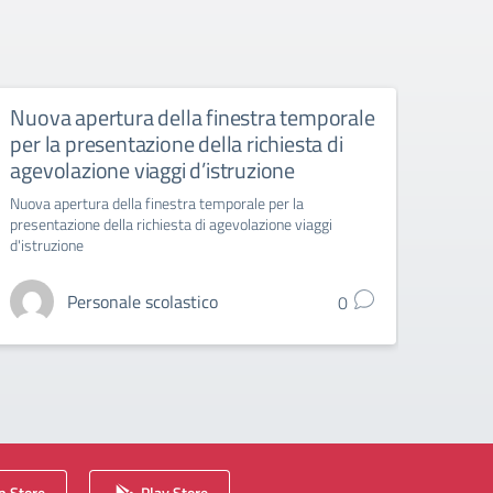
Nuova apertura della finestra temporale
Liceo
per la presentazione della richiesta di
6 ap
agevolazione viaggi d’istruzione
Liceo A
Nuova apertura della finestra temporale per la
presentazione della richiesta di agevolazione viaggi
d'istruzione
Personale scolastico
0
 Store
Play Store