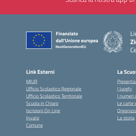
Li
Zi
Ce
— 
Link Esterni
La Scuo
MIUR
Presenta
Ufficio Scolastico Regionale
I luoghi
Ufficio Scolastico Territoriale
I numeri 
Scuola in Chiaro
Le carte 
Iscrizioni On Line
Organizz
Invalsi
La storia
Comune