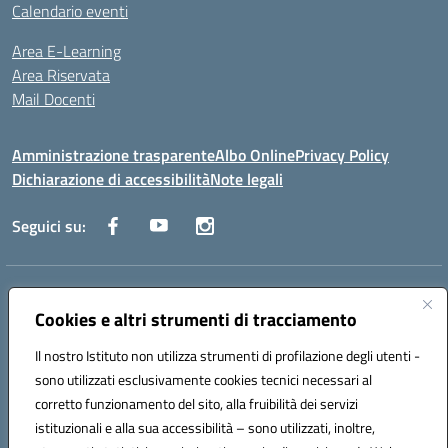
Calendario eventi
Area E-Learning
Area Riservata
Mail Docenti
Amministrazione trasparente
Albo Online
Privacy Policy
Dichiarazione di accessibilità
Note legali
Seguici su:
Indirizzo:
Via Raoul Follereau 6 - 71042 Cerignola
Centralino:
Cookies e altri strumenti di tracciamento
0885 417864
Email:
fgpc180008@istruzione.it
Posta elettronica certificata (PEC):
fgpc180008@pec.istruzione.it
Il nostro Istituto non utilizza strumenti di profilazione degli utenti -
Codice fiscale: 90043150714
sono utilizzati esclusivamente cookies tecnici necessari al
Codice meccanografico:
FGPC180008
corretto funzionamento del sito, alla fruibilità dei servizi
Codice Indice delle Pubbliche Amministrazioni (IPA): lzcc
istituzionali e alla sua accessibilità – sono utilizzati, inoltre,