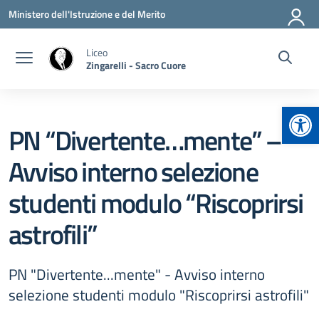
Vai ai contenuti
Vai al menu di navigazione
Vai al footer
Ministero dell'Istruzione e del Merito
Liceo
Zingarelli - Sacro Cuore
Apr
PN “Divertente…mente” –
Avviso interno selezione
studenti modulo “Riscoprirsi
astrofili”
PN "Divertente...mente" - Avviso interno
selezione studenti modulo "Riscoprirsi astrofili"