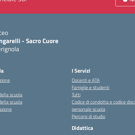
ceo
ngarelli - Sacro Cuore
rignola
Visita la pagina iniziale della scuola
la
I Servizi
zione
Docenti e ATA
Famiglie e studenti
della scuola
Tutti
della scuola
Codice di condotta e codice disc
azione
personale scuola
Percorsi di studio
Didattica