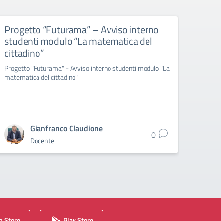
Progetto “Futurama” – Avviso interno
Prog
studenti modulo “La matematica del
cors
cittadino”
Proget
Progetto "Futurama" - Avviso interno studenti modulo "La
matematica del cittadino"
Gianfranco Claudione
0
Docente
 Store
Play Store