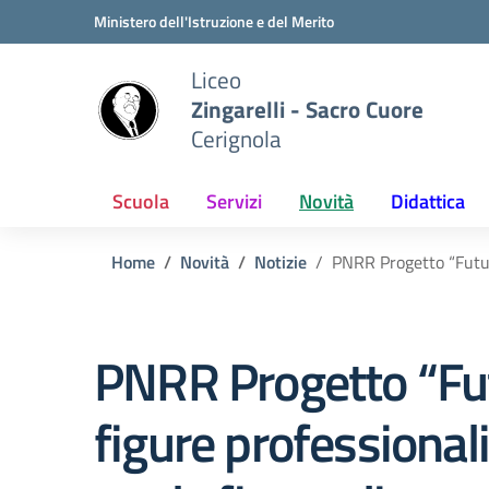
Vai ai contenuti
Vai al menu di navigazione
Vai al footer
Ministero dell'Istruzione e del Merito
Liceo
Zingarelli - Sacro Cuore
Cerignola
Scuola
Servizi
Novità
Didattica
Home
Novità
Notizie
PNRR Progetto “Futura
PNRR Progetto “Fut
figure professional