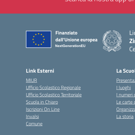
Li
Zi
Ce
— 
Link Esterni
La Scuo
MIUR
Presenta
Ufficio Scolastico Regionale
I luoghi
Ufficio Scolastico Territoriale
I numeri 
Scuola in Chiaro
Le carte 
Iscrizioni On Line
Organizz
Invalsi
La storia
Comune