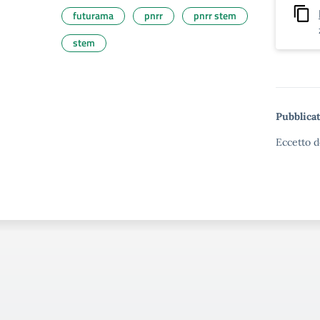
futurama
pnrr
pnrr stem
stem
Pubblicat
Eccetto d