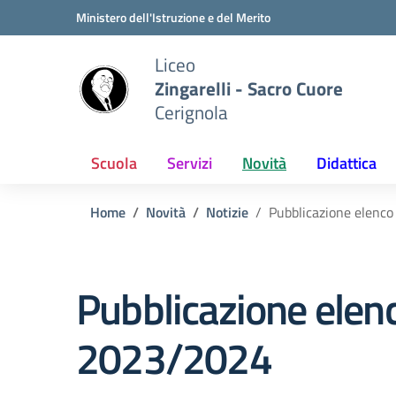
Vai ai contenuti
Vai al menu di navigazione
Vai al footer
Ministero dell'Istruzione e del Merito
Liceo
Zingarelli - Sacro Cuore
Cerignola
Scuola
Servizi
Novità
Didattica
Home
Novità
Notizie
Pubblicazione elenco
Pubblicazione elenc
2023/2024