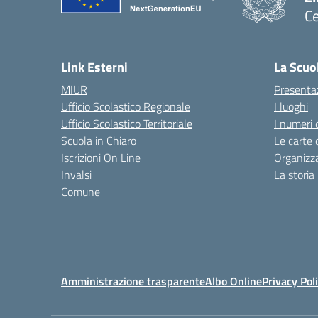
Ce
— 
Link Esterni
La Scuo
MIUR
Presenta
Ufficio Scolastico Regionale
I luoghi
Ufficio Scolastico Territoriale
I numeri 
Scuola in Chiaro
Le carte 
Iscrizioni On Line
Organizz
Invalsi
La storia
Comune
Amministrazione trasparente
Albo Online
Privacy Pol