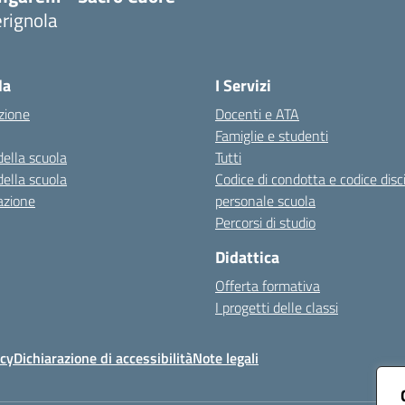
rignola
Visita la pagina iniziale della scuola
la
I Servizi
zione
Docenti e ATA
Famiglie e studenti
della scuola
Tutti
della scuola
Codice di condotta e codice disc
azione
personale scuola
Percorsi di studio
Didattica
Offerta formativa
I progetti delle classi
icy
Dichiarazione di accessibilità
Note legali