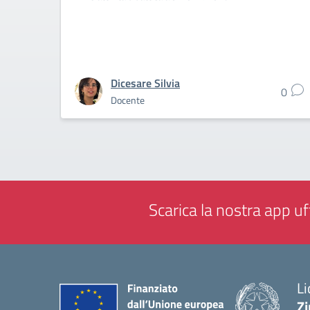
Dicesare Silvia
0
Docente
Scarica la nostra app uff
Li
Zi