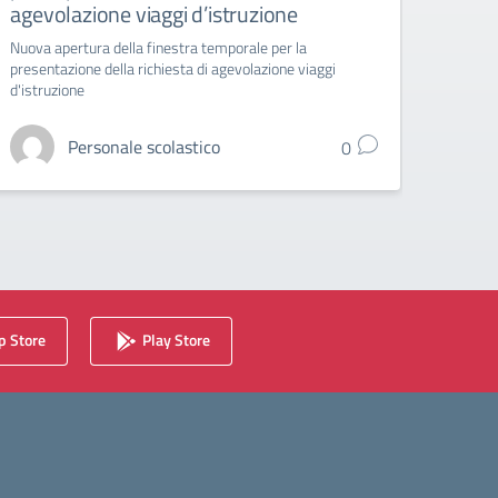
agevolazione viaggi d’istruzione
Liceo A
Nuova apertura della finestra temporale per la
presentazione della richiesta di agevolazione viaggi
d'istruzione
Personale scolastico
0
 Store
Play Store