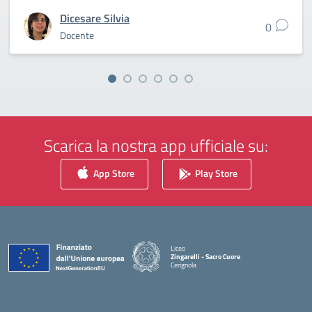
Dicesare Silvia
0
Docente
Scarica la nostra app ufficiale su:
App Store
Play Store
Liceo
Zingarelli - Sacro Cuore
Cerignola
— Visita la pagina iniziale della scuola