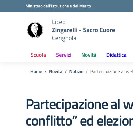
Vai ai contenuti
Vai al menu di navigazione
Vai al footer
Ministero dell'Istruzione e del Merito
Liceo
Zingarelli - Sacro Cuore
Cerignola
Scuola
Servizi
Novità
Didattica
Home
Novità
Notizie
Partecipazione al web
Partecipazione al w
conflitto” ed elezio