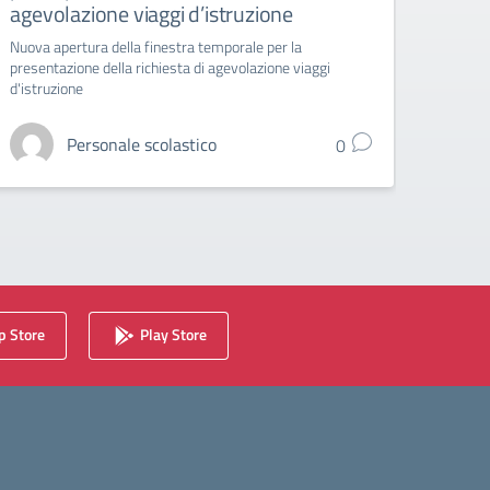
agevolazione viaggi d’istruzione
Liceo A
Nuova apertura della finestra temporale per la
presentazione della richiesta di agevolazione viaggi
d'istruzione
Personale scolastico
0
 Store
Play Store