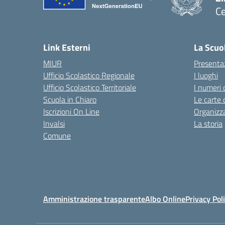
Ce
— 
Link Esterni
La Scuo
MIUR
Presenta
Ufficio Scolastico Regionale
I luoghi
Ufficio Scolastico Territoriale
I numeri 
Scuola in Chiaro
Le carte 
Iscrizioni On Line
Organizz
Invalsi
La storia
Comune
Amministrazione trasparente
Albo Online
Privacy Pol