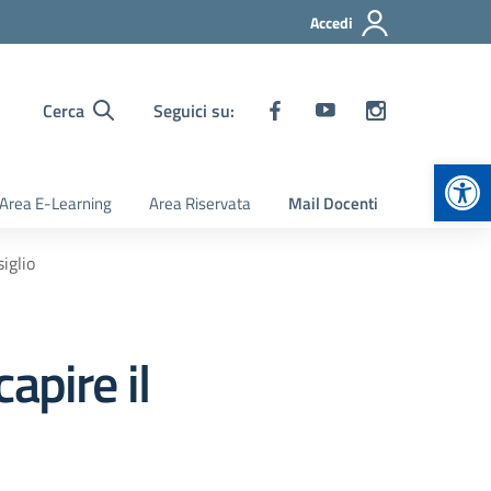
Accedi
Cerca
Seguici su:
Apr
Area E-Learning
Area Riservata
Mail Docenti
iglio
apire il