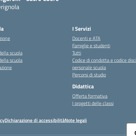
rignola
Visita la pagina iniziale della scuola
la
I Servizi
zione
Docenti e ATA
Famiglie e studenti
della scuola
Tutti
della scuola
Codice di condotta e codice disc
azione
personale scuola
Percorsi di studio
Didattica
Offerta formativa
I progetti delle classi
icy
Dichiarazione di accessibilità
Note legali