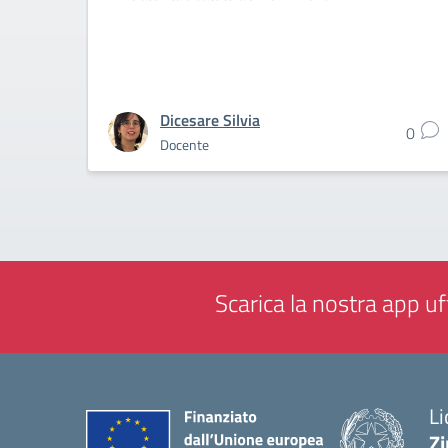
Dicesare Silvia
0
Docente
Scarica la nostra app uff
Li
Zi