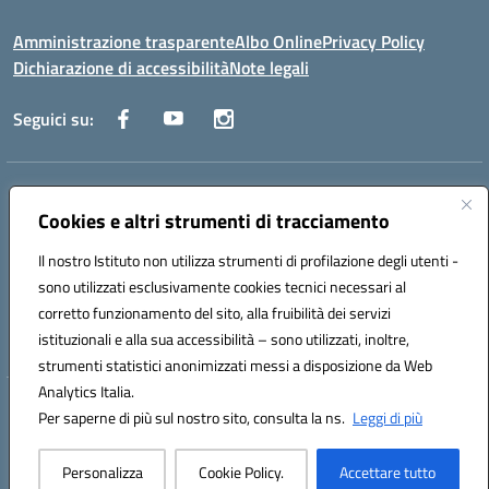
Amministrazione trasparente
Albo Online
Privacy Policy
Dichiarazione di accessibilità
Note legali
Seguici su:
Indirizzo:
Via Raoul Follereau 6 - 71042 Cerignola
Centralino:
Cookies e altri strumenti di tracciamento
0885 417864
Email:
fgpc180008@istruzione.it
Posta elettronica certificata (PEC):
fgpc180008@pec.istruzione.it
Il nostro Istituto non utilizza strumenti di profilazione degli utenti -
Codice fiscale: 90043150714
sono utilizzati esclusivamente cookies tecnici necessari al
Codice meccanografico:
FGPC180008
corretto funzionamento del sito, alla fruibilità dei servizi
Codice Indice delle Pubbliche Amministrazioni (IPA): lzcc
istituzionali e alla sua accessibilità – sono utilizzati, inoltre,
strumenti statistici anonimizzati messi a disposizione da Web
Analytics Italia.
Hosting & Powered by 3D Solution S.r.l.
Per saperne di più sul nostro sito, consulta la ns.
Leggi di più
Concept & Design by Designers Italia
Personalizza
Cookie Policy.
Accettare tutto