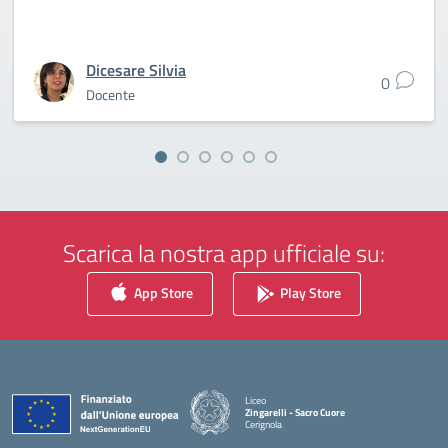
Dicesare Silvia
0
Docente
Scarica la nostra app ufficiale su:
App Store
Play Store
Liceo
Zingarelli - Sacro Cuore
Cerignola
— Visita la pagina iniziale della scuola