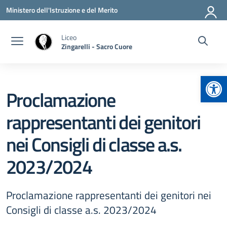
Vai ai contenuti
Vai al menu di navigazione
Vai al footer
Ministero dell'Istruzione e del Merito
Liceo
Zingarelli - Sacro Cuore
Apr
Proclamazione
rappresentanti dei genitori
nei Consigli di classe a.s.
2023/2024
Proclamazione rappresentanti dei genitori nei
Consigli di classe a.s. 2023/2024