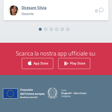
Dicesare Silvia
0
Docente
Scarica la nostra app ufficiale su:
App Store
Play Store
Liceo
Zingarelli - Sacro Cuore
Cerignola
— Visita la pagina iniziale della scuola