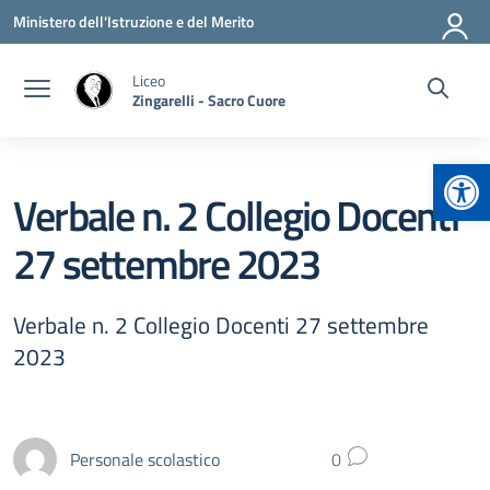
Vai ai contenuti
Vai al menu di navigazione
Vai al footer
Ministero dell'Istruzione e del Merito
Liceo
Zingarelli - Sacro Cuore
Apr
Verbale n. 2 Collegio Docenti
27 settembre 2023
Verbale n. 2 Collegio Docenti 27 settembre
2023
Personale scolastico
0