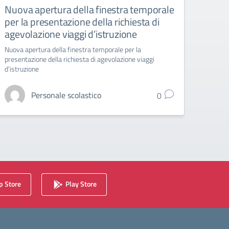
Nuova apertura della finestra temporale
Liceo
per la presentazione della richiesta di
6 ap
agevolazione viaggi d’istruzione
Liceo A
Nuova apertura della finestra temporale per la
presentazione della richiesta di agevolazione viaggi
d'istruzione
Personale scolastico
0
 Store
Play Store