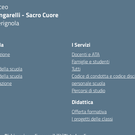
ceo
ngarelli - Sacro Cuore
rignola
Visita la pagina iniziale della scuola
la
I Servizi
zione
Docenti e ATA
Famiglie e studenti
della scuola
Tutti
della scuola
Codice di condotta e codice disc
azione
personale scuola
Percorsi di studio
Didattica
Offerta formativa
I progetti delle classi