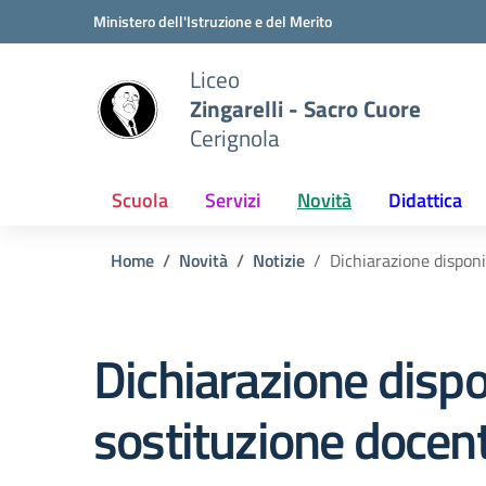
Vai ai contenuti
Vai al menu di navigazione
Vai al footer
Ministero dell'Istruzione e del Merito
Liceo
Zingarelli - Sacro Cuore
Cerignola
Scuola
Servizi
Novità
Didattica
Home
Novità
Notizie
Dichiarazione disponi
Dichiarazione dispo
sostituzione docent