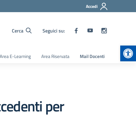
Accedi
Cerca
Seguici su:
Apr
Area E-Learning
Area Riservata
Mail Docenti
ccedenti per