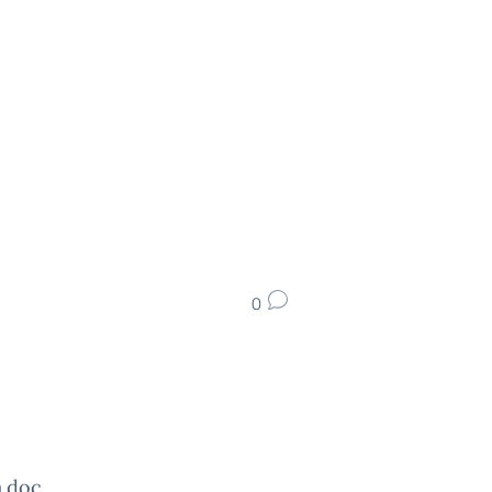
0
.doc