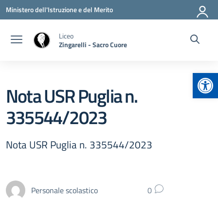
Vai ai contenuti
Vai al menu di navigazione
Vai al footer
Ministero dell'Istruzione e del Merito
Liceo
Zingarelli - Sacro Cuore
Apr
Nota USR Puglia n.
335544/2023
Nota USR Puglia n. 335544/2023
Personale scolastico
0