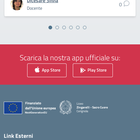
Dicesare Silvia
0
Docente
Scarica la nostra app ufficiale su:
App Store
Play Store
Liceo
Zingarelli - Sacro Cuore
Cerignola
— Visita la pagina iniziale della scuola
Link Esterni