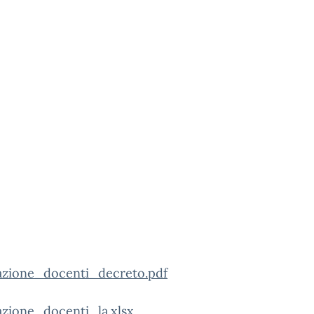
azione_docenti_decreto.pdf
azione_docenti_la.xlsx