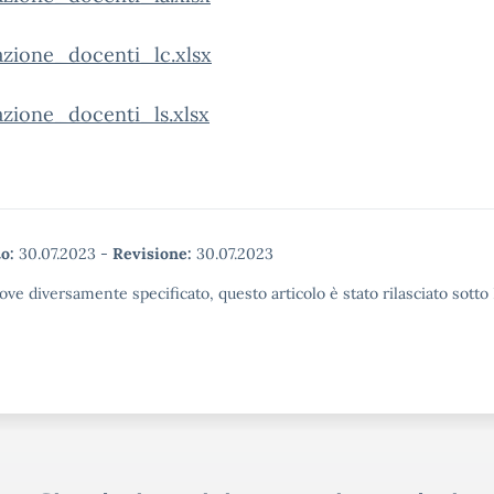
azione_docenti_lc.xlsx
azione_docenti_ls.xlsx
o:
30.07.2023
-
Revisione:
30.07.2023
ove diversamente specificato, questo articolo è stato rilasciato sott