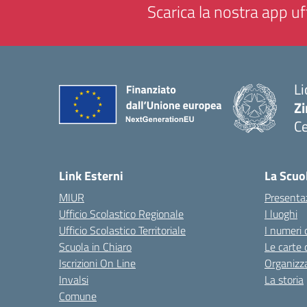
Scarica la nostra app uff
Li
Zi
Ce
— 
Link Esterni
La Scuo
MIUR
Presenta
Ufficio Scolastico Regionale
I luoghi
Ufficio Scolastico Territoriale
I numeri 
Scuola in Chiaro
Le carte 
Iscrizioni On Line
Organizz
Invalsi
La storia
Comune