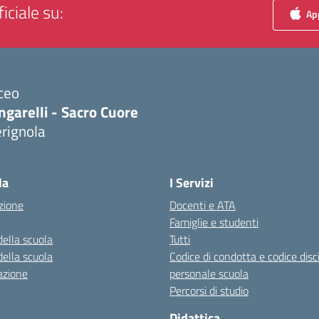
iciale su:
App
ceo
ngarelli - Sacro Cuore
rignola
Visita la pagina iniziale della scuola
la
I Servizi
zione
Docenti e ATA
Famiglie e studenti
della scuola
Tutti
della scuola
Codice di condotta e codice disc
azione
personale scuola
Percorsi di studio
Didattica