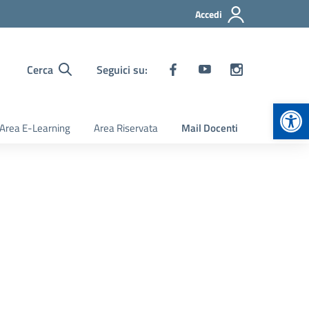
Accedi
Cerca
Seguici su:
Apr
Area E-Learning
Area Riservata
Mail Docenti