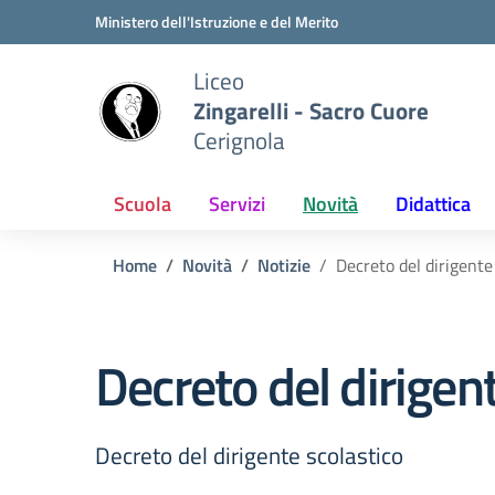
Vai ai contenuti
Vai al menu di navigazione
Vai al footer
Ministero dell'Istruzione e del Merito
Liceo
Zingarelli - Sacro Cuore
Cerignola
Scuola
Servizi
Novità
Didattica
Home
Novità
Notizie
Decreto del dirigente
Decreto del dirigen
Decreto del dirigente scolastico