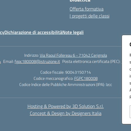
Offerta formativa
I progetti delle classi
icy
Dichiarazione di accessibilità
Note legali
Indirizzo:
Via Raoul Follereau 6 - 71042 Cerignola
4
Email:
fgpc180008@istruzione.it
Posta elettronica certificata (PEC):
fgpc1
Codice fiscale: 90043150714
Codice meccanografico:
FGPC180008
Codice Indice delle Pubbliche Amministrazioni (IPA): lzcc
Hosting & Powered by 3D Solution S.r.l.
Concept & Design by Designers Italia