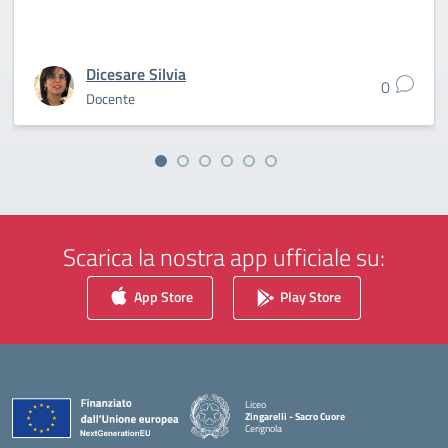
Dicesare Silvia
0
Docente
Scarica la nostra app ufficiale su:
App Store
Play Store
Liceo
Zingarelli - Sacro Cuore
Cerignola
— Visita la pagina iniziale della scuola