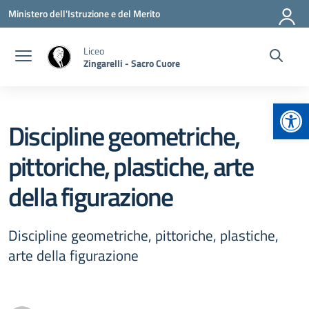
Vai ai contenuti
Vai al menu di navigazione
Vai al footer
Ministero dell'Istruzione e del Merito
Liceo
Zingarelli - Sacro Cuore
Apr
Discipline geometriche,
pittoriche, plastiche, arte
della figurazione
Discipline geometriche, pittoriche, plastiche,
arte della figurazione