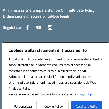
Amministrazione trasparente
Albo Online
Privacy Policy
Dichiarazione di accessibilità
Note legali
Seguici su:
Indirizzo:
Via Raoul Follereau 6 - 71042 Cerignola
Centralino:
Cookies e altri strumenti di tracciamento
0885 417864
Email:
fgpc180008@istruzione.it
Posta elettronica certificata (PEC):
fgpc180008@pec.istruzione.it
Il nostro Istituto non utilizza strumenti di profilazione degli utenti -
Codice fiscale: 90043150714
sono utilizzati esclusivamente cookies tecnici necessari al
Codice meccanografico:
FGPC180008
corretto funzionamento del sito, alla fruibilità dei servizi
Codice Indice delle Pubbliche Amministrazioni (IPA): lzcc
istituzionali e alla sua accessibilità – sono utilizzati, inoltre,
strumenti statistici anonimizzati messi a disposizione da Web
Analytics Italia.
Hosting & Powered by 3D Solution S.r.l.
Per saperne di più sul nostro sito, consulta la ns.
Leggi di più
Concept & Design by Designers Italia
Personalizza
Cookie Policy.
Accettare tutto