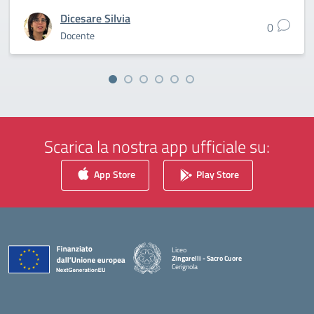
Dicesare Silvia
0
Docente
Scarica la nostra app ufficiale su:
App Store
Play Store
Liceo
Zingarelli - Sacro Cuore
Cerignola
— Visita la pagina iniziale della scuola