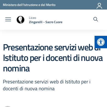
Vai ai contenuti
Vai al menu di navigazione
Vai al footer
Ministero dell'Istruzione e del Merito
Liceo
Zingarelli - Sacro Cuore
Apr
Presentazione servizi web di
Istituto per i docenti di nuova
nomina
Presentazione servizi web di Istituto per i
docenti di nuova nomina