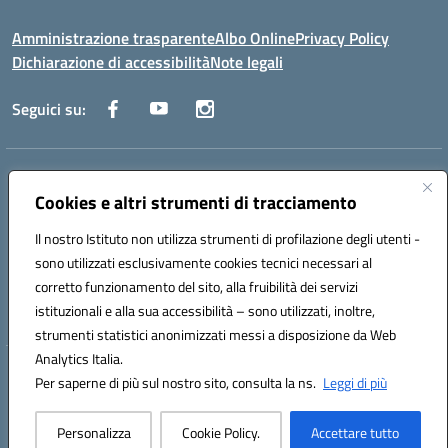
Amministrazione trasparente
Albo Online
Privacy Policy
Dichiarazione di accessibilità
Note legali
Seguici su:
Indirizzo:
Via Raoul Follereau 6 - 71042 Cerignola
Centralino:
Cookies e altri strumenti di tracciamento
0885 417864
Email:
fgpc180008@istruzione.it
Posta elettronica certificata (PEC):
fgpc180008@pec.istruzione.it
Il nostro Istituto non utilizza strumenti di profilazione degli utenti -
Codice fiscale: 90043150714
sono utilizzati esclusivamente cookies tecnici necessari al
Codice meccanografico:
FGPC180008
corretto funzionamento del sito, alla fruibilità dei servizi
Codice Indice delle Pubbliche Amministrazioni (IPA): lzcc
istituzionali e alla sua accessibilità – sono utilizzati, inoltre,
strumenti statistici anonimizzati messi a disposizione da Web
Analytics Italia.
Hosting & Powered by 3D Solution S.r.l.
Per saperne di più sul nostro sito, consulta la ns.
Leggi di più
Concept & Design by Designers Italia
Personalizza
Cookie Policy.
Accettare tutto