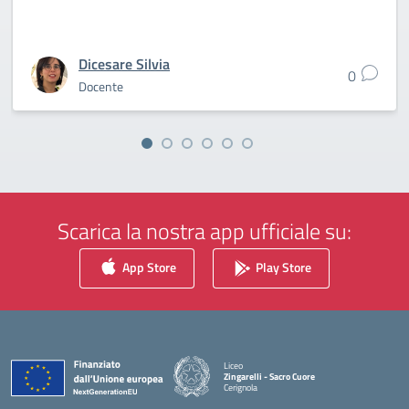
Dicesare Silvia
0
Docente
Scarica la nostra app ufficiale su:
App Store
Play Store
Liceo
Zingarelli - Sacro Cuore
Cerignola
— Visita la pagina iniziale della scuola