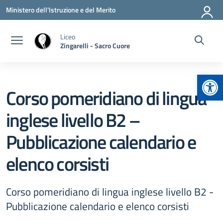
Vai ai contenuti
Vai al menu di navigazione
Vai al footer
Ministero dell'Istruzione e del Merito
Liceo
Zingarelli - Sacro Cuore
Apr
Corso pomeridiano di lingua
inglese livello B2 –
Pubblicazione calendario e
elenco corsisti
Corso pomeridiano di lingua inglese livello B2 -
Pubblicazione calendario e elenco corsisti