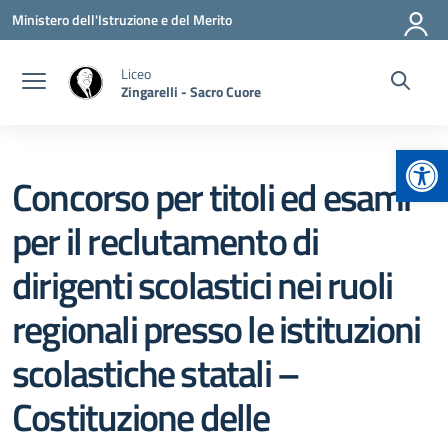
Vai ai contenuti
Vai al menu di navigazione
Vai al footer
Ministero dell'Istruzione e del Merito
Liceo
Zingarelli - Sacro Cuore
Apr
Concorso per titoli ed esami
per il reclutamento di
dirigenti scolastici nei ruoli
regionali presso le istituzioni
scolastiche statali –
Costituzione delle