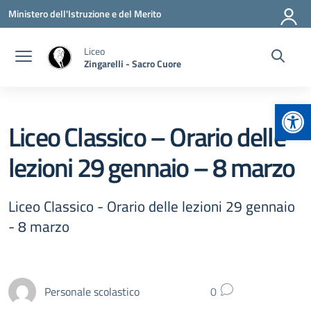
Vai ai contenuti
Vai al menu di navigazione
Vai al footer
Ministero dell'Istruzione e del Merito
Liceo
Zingarelli - Sacro Cuore
Apr
Liceo Classico – Orario delle
lezioni 29 gennaio – 8 marzo
Liceo Classico - Orario delle lezioni 29 gennaio
- 8 marzo
Personale scolastico
0