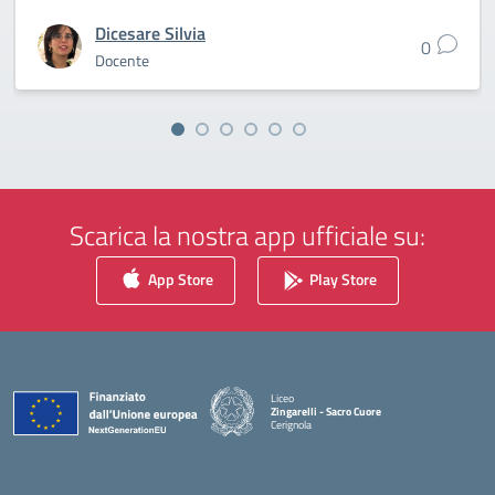
Dicesare Silvia
0
Docente
Scarica la nostra app ufficiale su:
App Store
Play Store
Liceo
Zingarelli - Sacro Cuore
Cerignola
— Visita la pagina iniziale della scuola