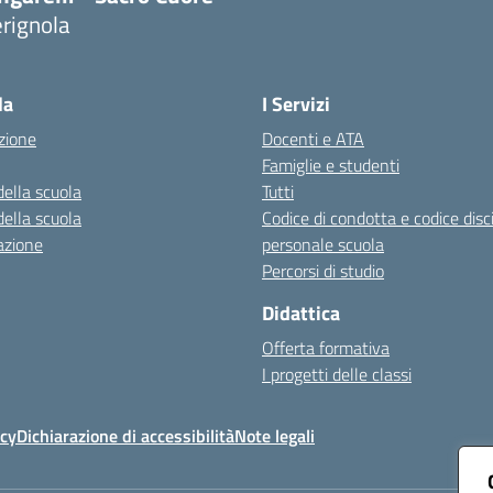
rignola
Visita la pagina iniziale della scuola
la
I Servizi
zione
Docenti e ATA
Famiglie e studenti
della scuola
Tutti
della scuola
Codice di condotta e codice disc
azione
personale scuola
Percorsi di studio
Didattica
Offerta formativa
I progetti delle classi
icy
Dichiarazione di accessibilità
Note legali