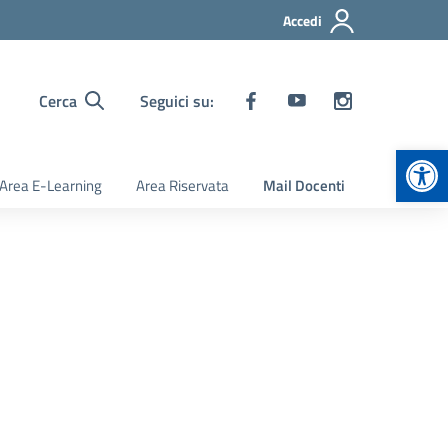
Accedi
Cerca
Seguici su:
Apr
Area E-Learning
Area Riservata
Mail Docenti