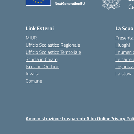
Ce
— 
Link Esterni
La Scuo
MIUR
Presenta
Ufficio Scolastico Regionale
I luoghi
Ufficio Scolastico Territoriale
I numeri 
Scuola in Chiaro
Le carte 
Iscrizioni On Line
Organizz
Invalsi
La storia
Comune
Amministrazione trasparente
Albo Online
Privacy Pol