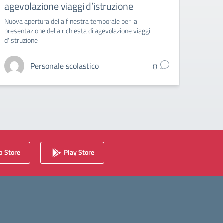
agevolazione viaggi d’istruzione
Liceo A
Nuova apertura della finestra temporale per la
presentazione della richiesta di agevolazione viaggi
d'istruzione
Personale scolastico
0
 Store
Play Store