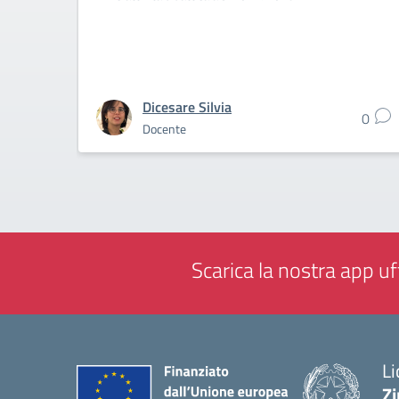
Dicesare Silvia
0
Docente
Scarica la nostra app uff
Li
Zi