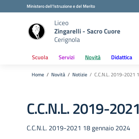
Vai ai contenuti
Vai al menu di navigazione
Vai al footer
Ministero dell'Istruzione e del Merito
Liceo
Zingarelli - Sacro Cuore
Cerignola
Scuola
Servizi
Novità
Didattica
Home
Novità
Notizie
C.C.N.L. 2019-2021 
C.C.N.L. 2019-202
C.C.N.L. 2019-2021 18 gennaio 2024