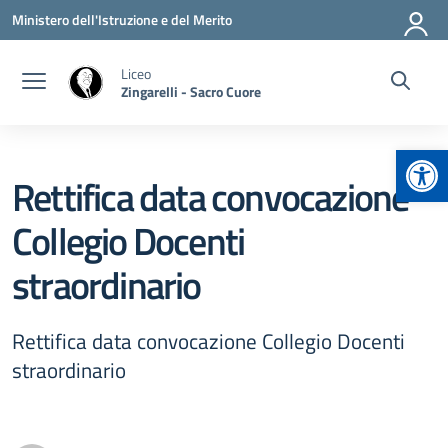
Vai ai contenuti
Vai al menu di navigazione
Vai al footer
Ministero dell'Istruzione e del Merito
Liceo
Zingarelli - Sacro Cuore
Apr
Rettifica data convocazione
Collegio Docenti
straordinario
Rettifica data convocazione Collegio Docenti
straordinario