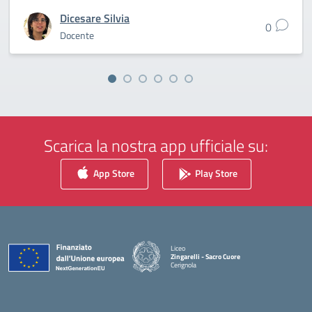
Dicesare Silvia
0
Docente
Scarica la nostra app ufficiale su:
App Store
Play Store
Liceo
Zingarelli - Sacro Cuore
Cerignola
— Visita la pagina iniziale della scuola