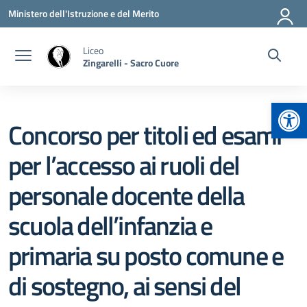
Vai ai contenuti
Vai al menu di navigazione
Vai al footer
Ministero dell'Istruzione e del Merito
Liceo
Zingarelli - Sacro Cuore
Apr
Concorso per titoli ed esami
per l’accesso ai ruoli del
personale docente della
scuola dell’infanzia e
primaria su posto comune e
di sostegno, ai sensi del