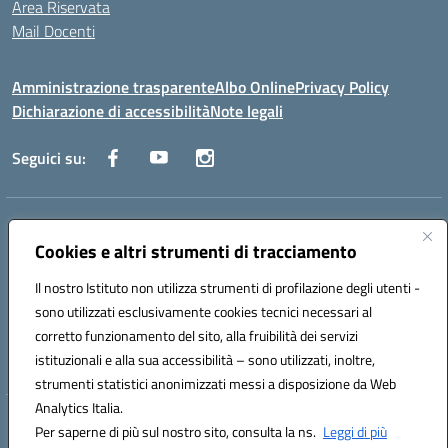
Area Riservata
Mail Docenti
Amministrazione trasparente
Albo Online
Privacy Policy
Dichiarazione di accessibilità
Note legali
Seguici su:
Indirizzo:
Via Raoul Follereau 6 - 71042 Cerignola
Centralino:
Cookies e altri strumenti di tracciamento
0885 417864
Email:
fgpc180008@istruzione.it
Posta elettronica certificata (PEC):
fgpc180008@pec.istruzione.it
Il nostro Istituto non utilizza strumenti di profilazione degli utenti -
Codice fiscale: 90043150714
sono utilizzati esclusivamente cookies tecnici necessari al
Codice meccanografico:
FGPC180008
corretto funzionamento del sito, alla fruibilità dei servizi
Codice Indice delle Pubbliche Amministrazioni (IPA): lzcc
istituzionali e alla sua accessibilità – sono utilizzati, inoltre,
strumenti statistici anonimizzati messi a disposizione da Web
Analytics Italia.
Hosting & Powered by 3D Solution S.r.l.
Per saperne di più sul nostro sito, consulta la ns.
Leggi di più
Concept & Design by Designers Italia