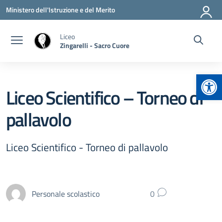
Vai ai contenuti
Vai al menu di navigazione
Vai al footer
Ministero dell'Istruzione e del Merito
Liceo
Zingarelli - Sacro Cuore
Apr
Liceo Scientifico – Torneo di
pallavolo
Liceo Scientifico - Torneo di pallavolo
Personale scolastico
0