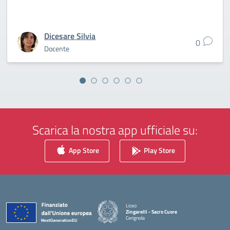
Dicesare Silvia
0
Docente
Scarica la nostra app ufficiale su:
App Store
Play Store
Liceo
Zingarelli - Sacro Cuore
Cerignola
— Visita la pagina iniziale della scuola