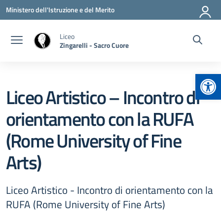
Vai ai contenuti
Vai al menu di navigazione
Vai al footer
Ministero dell'Istruzione e del Merito
Liceo
Zingarelli - Sacro Cuore
Apr
Liceo Artistico – Incontro di
orientamento con la RUFA
(Rome University of Fine
Arts)
Liceo Artistico - Incontro di orientamento con la
RUFA (Rome University of Fine Arts)