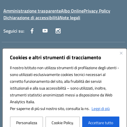
Amministrazione trasparente
Albo Online
Privacy Policy
Dichiarazione di accessibilità
Note legali
Seguici su:
Indirizzo:
Via Raoul Follereau 6 - 71042 Cerignola
Centralino:
Cookies e altri strumenti di tracciamento
0885 417864
Email:
fgpc180008@istruzione.it
Posta elettronica certificata (PEC):
fgpc180008@pec.istruzione.it
Il nostro Istituto non utilizza strumenti di profilazione degli utenti -
Codice fiscale: 90043150714
sono utilizzati esclusivamente cookies tecnici necessari al
Codice meccanografico:
FGPC180008
corretto funzionamento del sito, alla fruibilità dei servizi
Codice Indice delle Pubbliche Amministrazioni (IPA): lzcc
istituzionali e alla sua accessibilità – sono utilizzati, inoltre,
strumenti statistici anonimizzati messi a disposizione da Web
Analytics Italia.
Hosting & Powered by 3D Solution S.r.l.
Per saperne di più sul nostro sito, consulta la ns.
Leggi di più
Concept & Design by Designers Italia
Personalizza
Cookie Policy.
Accettare tutto