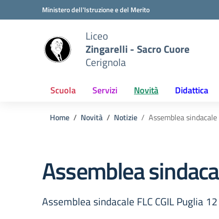
Vai ai contenuti
Vai al menu di navigazione
Vai al footer
Ministero dell'Istruzione e del Merito
Liceo
Zingarelli - Sacro Cuore
Cerignola
Scuola
Servizi
Novità
Didattica
Home
Novità
Notizie
Assemblea sindacale 
Assemblea sindacal
Assemblea sindacale FLC CGIL Puglia 12