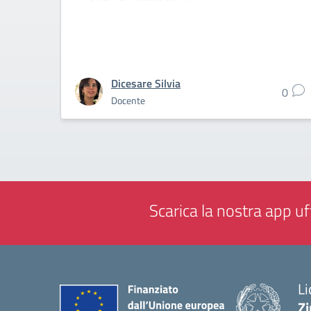
Dicesare Silvia
0
Docente
Scarica la nostra app uff
Li
Zi