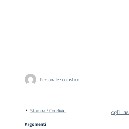
Personale scolastico
Stampa / Condividi
cgil_a
Argomenti