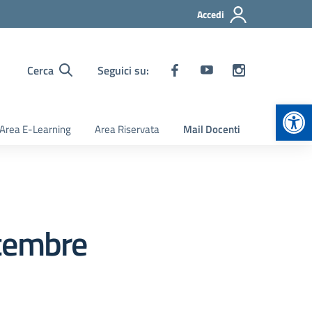
Accedi
Cerca
Seguici su:
Apr
Area E-Learning
Area Riservata
Mail Docenti
icembre