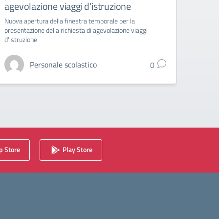
agevolazione viaggi d’istruzione
Liceo A
Nuova apertura della finestra temporale per la
presentazione della richiesta di agevolazione viaggi
d'istruzione
Personale scolastico
0
 Store
Play Store