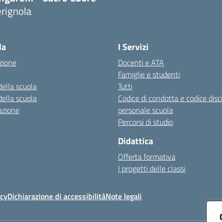
rignola
Visita la pagina iniziale della scuola
la
I Servizi
zione
Docenti e ATA
Famiglie e studenti
della scuola
Tutti
della scuola
Codice di condotta e codice disc
azione
personale scuola
Percorsi di studio
Didattica
Offerta formativa
I progetti delle classi
icy
Dichiarazione di accessibilità
Note legali