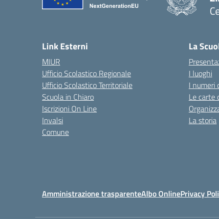
Ce
— 
Link Esterni
La Scuo
MIUR
Presenta
Ufficio Scolastico Regionale
I luoghi
Ufficio Scolastico Territoriale
I numeri 
Scuola in Chiaro
Le carte 
Iscrizioni On Line
Organizz
Invalsi
La storia
Comune
Amministrazione trasparente
Albo Online
Privacy Pol