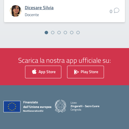
Dicesare Silvia
0
Docente
Scarica la nostra app ufficiale su:
App Store
Play Store
Liceo
Zingarelli - Sacro Cuore
Cerignola
— Visita la pagina iniziale della scuola