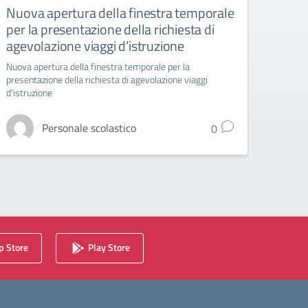
Nuova apertura della finestra temporale
Liceo
per la presentazione della richiesta di
6 ap
agevolazione viaggi d’istruzione
Liceo A
Nuova apertura della finestra temporale per la
presentazione della richiesta di agevolazione viaggi
d'istruzione
Personale scolastico
0
 Store
Play Store