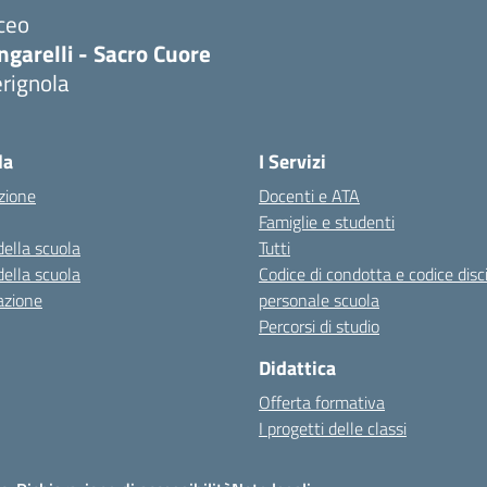
ceo
ngarelli - Sacro Cuore
rignola
Visita la pagina iniziale della scuola
la
I Servizi
zione
Docenti e ATA
Famiglie e studenti
della scuola
Tutti
della scuola
Codice di condotta e codice disc
azione
personale scuola
Percorsi di studio
Didattica
Offerta formativa
I progetti delle classi