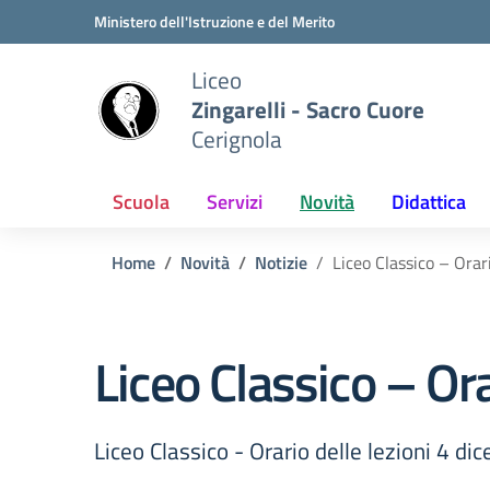
Vai ai contenuti
Vai al menu di navigazione
Vai al footer
Ministero dell'Istruzione e del Merito
Liceo
Zingarelli - Sacro Cuore
Cerignola
Scuola
Servizi
Novità
Didattica
Home
Novità
Notizie
Liceo Classico – Orar
Liceo Classico – Or
Liceo Classico - Orario delle lezioni 4 d