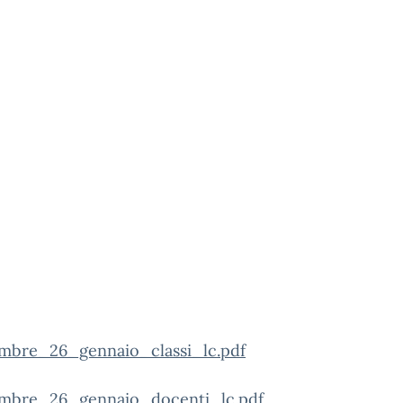
mbre_26_gennaio_classi_lc.pdf
mbre_26_gennaio_docenti_lc.pdf