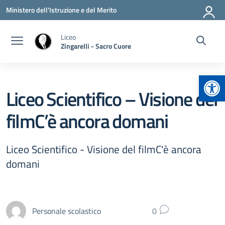
Vai ai contenuti
Vai al menu di navigazione
Vai al footer
Ministero dell'Istruzione e del Merito
Liceo
Zingarelli - Sacro Cuore
Apr
Liceo Scientifico – Visione del
filmC’è ancora domani
Liceo Scientifico - Visione del filmC'è ancora
domani
Personale scolastico
0