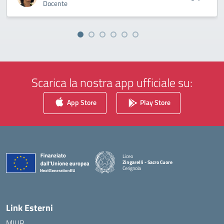
Docente
Scarica la nostra app ufficiale su:
App Store
Play Store
Liceo
Zingarelli - Sacro Cuore
Cerignola
— Visita la pagina iniziale della scuola
Link Esterni
MIUR