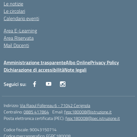
Le notizie
Le circolari
Calendario eventi
Area E-Learning
Area Riservata
Mail Docenti
Amministrazione trasparente
Albo Online
Privacy Policy
Dichiarazione di accessibilità
Note legali
Seguici su:
Indirizzo:
Via Raoul Follereau 6 - 71042 Cerignola
Centralino:
0885 417864
Email:
fgpc180008@istruzione.it
Posta elettronica certificata (PEC):
fgpc180008@pec.istruzione.it
Codice fiscale: 90043150714
Codice meccanografico:
FGPC180008