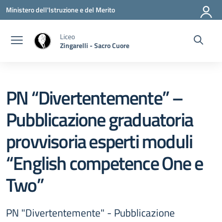
Vai ai contenuti
Vai al menu di navigazione
Vai al footer
Ministero dell'Istruzione e del Merito
Liceo
Zingarelli - Sacro Cuore
PN “Divertentemente” –
Pubblicazione graduatoria
provvisoria esperti moduli
“English competence One e
Two”
PN "Divertentemente" - Pubblicazione