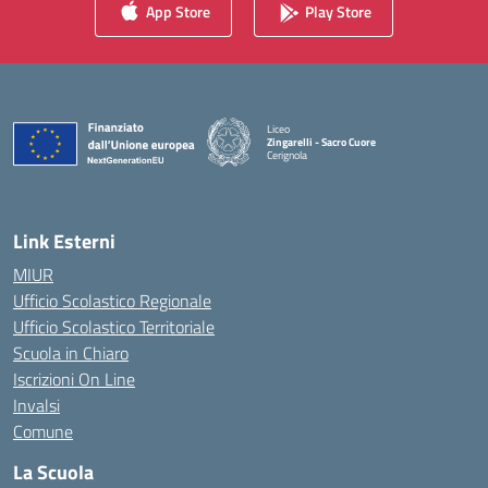
App Store
Play Store
Liceo
Zingarelli - Sacro Cuore
Cerignola
— Visita la pagina iniziale della scuola
Link Esterni
MIUR
Ufficio Scolastico Regionale
Ufficio Scolastico Territoriale
Scuola in Chiaro
Iscrizioni On Line
Invalsi
Comune
La Scuola