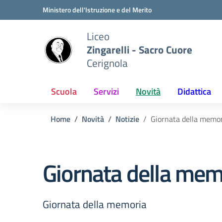
Vai ai contenuti
Vai al menu di navigazione
Vai al footer
Ministero dell'Istruzione e del Merito
Liceo
Zingarelli - Sacro Cuore
Cerignola
Scuola
Servizi
Novità
Didattica
Home
Novità
Notizie
Giornata della memo
Giornata della mem
Giornata della memoria