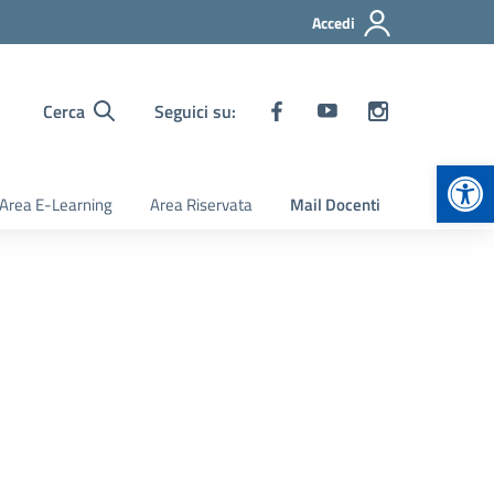
Accedi
Cerca
Seguici su:
Apr
Area E-Learning
Area Riservata
Mail Docenti