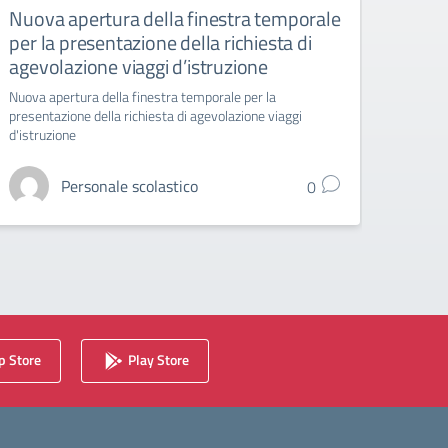
Nuova apertura della finestra temporale
Liceo
per la presentazione della richiesta di
6 ap
agevolazione viaggi d’istruzione
Liceo A
Nuova apertura della finestra temporale per la
presentazione della richiesta di agevolazione viaggi
d'istruzione
Personale scolastico
0
 Store
Play Store