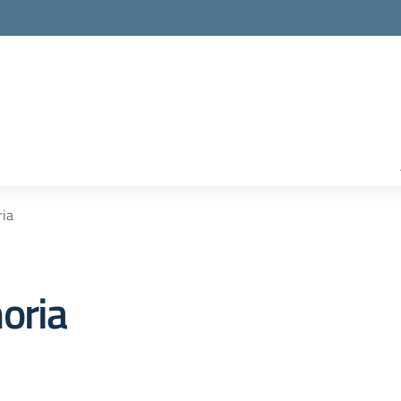
ria
oria