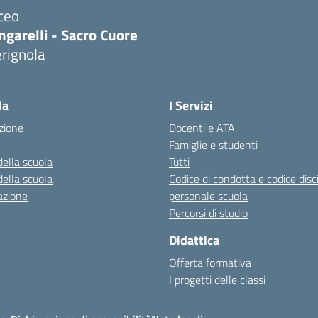
ceo
ngarelli - Sacro Cuore
rignola
Visita la pagina iniziale della scuola
la
I Servizi
zione
Docenti e ATA
Famiglie e studenti
della scuola
Tutti
della scuola
Codice di condotta e codice disc
azione
personale scuola
Percorsi di studio
Didattica
Offerta formativa
I progetti delle classi