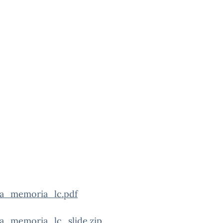
ta_memoria_lc.pdf
ta_memoria_lc_slide.zip