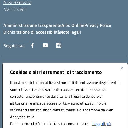
Area Riservata
Mail Docenti
Amministrazione trasparente
Albo Online
Privacy Policy
Dichiarazione di accessibilità
Note legali
Seguici su:
Indirizzo:
Via Raoul Follereau 6 - 71042 Cerignola
Centralino:
Cookies e altri strumenti di tracciamento
0885 417864
Email:
fgpc180008@istruzione.it
Posta elettronica certificata (PEC):
fgpc180008@pec.istruzione.it
Il nostro Istituto non utilizza strumenti di profilazione degli utenti -
Codice fiscale: 90043150714
sono utilizzati esclusivamente cookies tecnici necessari al
Codice meccanografico:
FGPC180008
corretto funzionamento del sito, alla fruibilità dei servizi
Codice Indice delle Pubbliche Amministrazioni (IPA): lzcc
istituzionali e alla sua accessibilità – sono utilizzati, inoltre,
strumenti statistici anonimizzati messi a disposizione da Web
Analytics Italia.
Hosting & Powered by 3D Solution S.r.l.
Per saperne di più sul nostro sito, consulta la ns.
Leggi di più